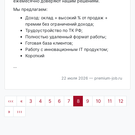
ежемесячно доверяют нашим решениям.
Мы предлагаем:
Доход: оклад + высокий % от продаж +
премии без ограничений дохода;
Трудоустройство по ТК РФ;
Полностью удаленный формат работы;
Готовая база клиентов;
Работу с инновационным IT продуктом;
Короткий
...
22 июля 2026
— premium-job.ru
‹‹‹
«
3
4
5
6
7
8
9
10
11
12
»
›››