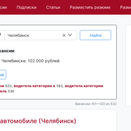
сии
Подписки
Статьи
Разместить резюме
Разм
Найти
Челябинск
кансии
в Челябинске:
102 000 рублей
ий
ем
,
водитель категории е
,
водитель категории
620
583
ель
539
Вакансии 101—120 из 532
 автомобиле (Челябинск)