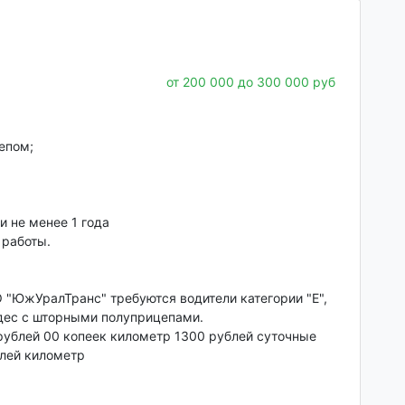
от 200 000 до 300 000 руб
епом;
и не менее 1 года
работы.
"ЮжУралТранс" требуются водители категории "Е",
едес с шторными полуприцепами.
рублей 00 копеек километр 1300 рублей суточные
блей километр