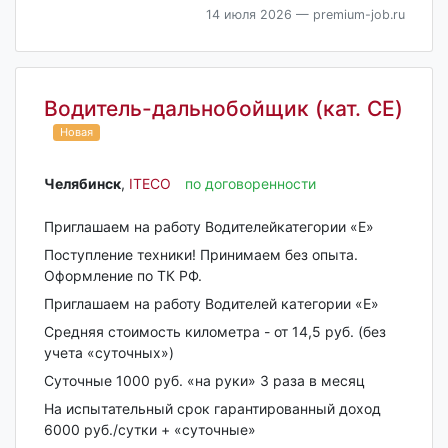
14 июля 2026
— premium-job.ru
Водитель-дальнобойщик (кат. CE)
Новая
Челябинск‎
,
ITECO
по договоренности
Приглашаем на работу Водителейкатегории «Е»
Поступление техники! Принимаем без опыта.
Оформление по ТК РФ.
Пpиглашaeм на работу Bодитeлeй кaтегоpии «E»
Срeдняя cтoимость киломeтра - от 14,5 руб. (без
учета «суточных»)
Суточные 1000 руб. «на руки» 3 раза в месяц
На испытательный срок гарантированный доход
6000 руб./сутки + «суточные»